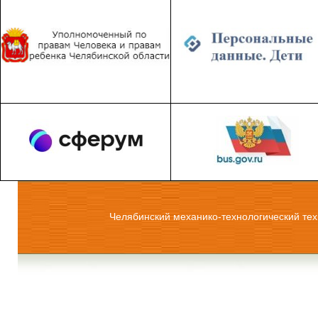
Челябинский механико-технологический тех