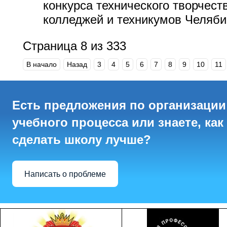
конкурса технического творчест
колледжей и техникумов Челяби
Страница 8 из 333
В начало
Назад
3
4
5
6
7
8
9
10
11
Есть предложения по организации
учебного процесса или знаете, как
сделать школу лучше?
Написать о проблеме