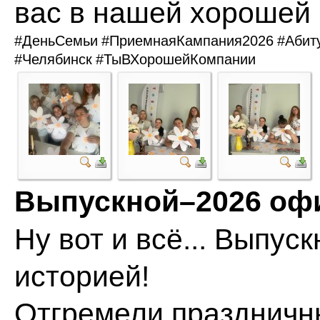
вас в нашей хорошей 
#ДеньСемьи
#ПриемнаяКампания2026
#Абит
#Челябинск
#ТыВХорошейКомпании
Выпускной–2026 офи
Ну вот и всё... Выпу
историей!
Отгремели праздничн