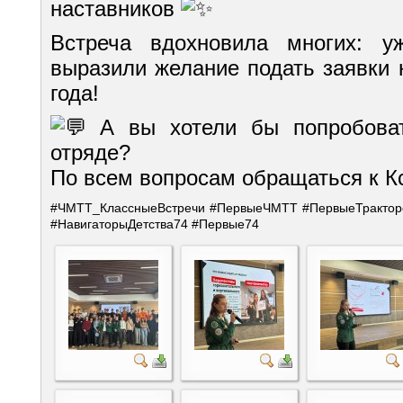
наставников
Встреча вдохновила многих: уж
выразили желание подать заявки 
года!
А вы хотели бы попробоват
отряде?
По всем вопросам обращаться к
К
#ЧМТТ_КлассныеВстречи
#ПервыеЧМТТ
#ПервыеТрактор
#НавигаторыДетства74
#Первые74