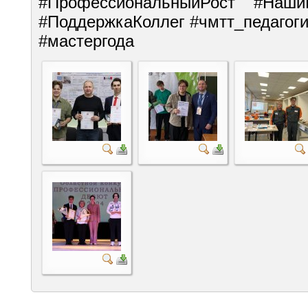
#ПрофессиональныйРост
#Наши
#ПоддержкаКоллег
#чмтт_педагог
#мастергода